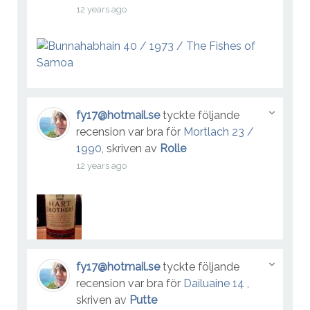
12 years ago
fy17@hotmail.se
tyckte följande
recension var bra för
Mortlach 23 /
1990
, skriven av
Rolle
12 years ago
fy17@hotmail.se
tyckte följande
recension var bra för
Dailuaine 14
,
skriven av
Putte