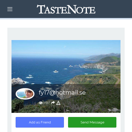
fy17@hotmail.se
2,627
Add as Friend
Send Message