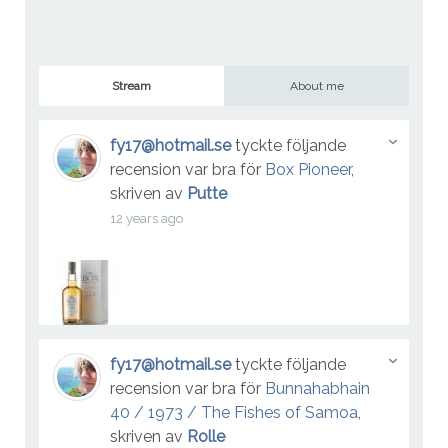
Stream
About me
fy17@hotmail.se
tyckte följande
recension var bra för
Box Pioneer
,
skriven av
Putte
12 years ago
fy17@hotmail.se
tyckte följande
recension var bra för
Bunnahabhain
40 / 1973 / The Fishes of Samoa
,
skriven av
Rolle