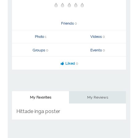
Friends
0
Photo
1
Videos
0
Groups
0
Events
0
Liked
0
My Favorites
My Reviews
Hittade inga poster