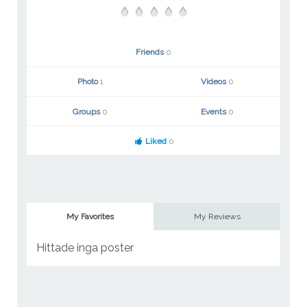
Friends
0
Photo
1
Videos
0
Groups
0
Events
0
Liked
0
My Favorites
My Reviews
Hittade inga poster