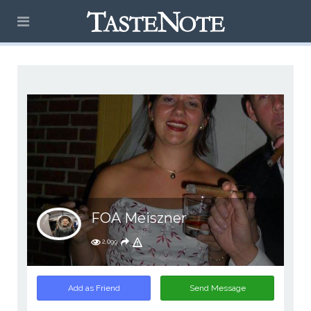
FOA Meiszner
2,099
Add as Friend
Send Message