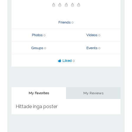
Friends
0
Photos
0
Videos
0
Groups
0
Events
0
Liked
0
My Favorites
My Reviews
Hittade inga poster