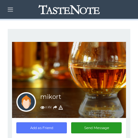
mikort
2,162
Add as Friend
Send Message