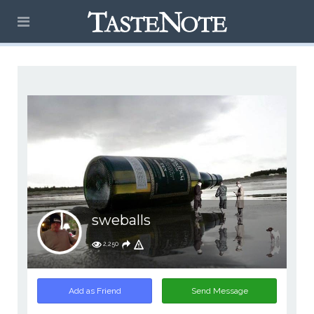
sweballs
2,250
Add as Friend
Send Message