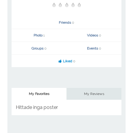
Friends
0
Photo
1
Videos
0
Groups
0
Events
0
Liked
0
My Favorites
My Reviews
Hittade inga poster