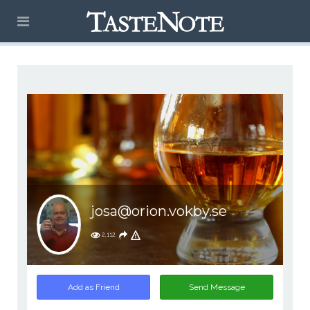
josa@orion.vokby.se
2,112
Add as Friend
Send Message