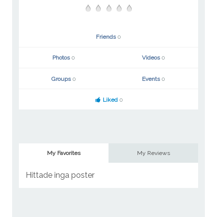
Friends
0
Photos
0
Videos
0
Groups
0
Events
0
Liked
0
My Favorites
My Reviews
Hittade inga poster