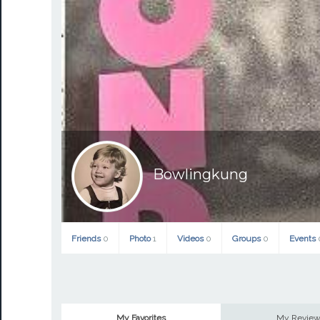
Bowlingkung
Friends
0
Photo
1
Videos
0
Groups
0
Events
My Favorites
My Revie