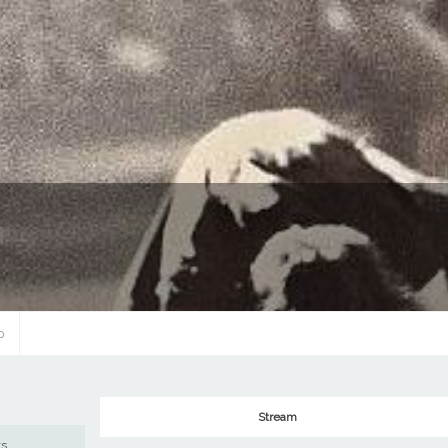
0
Stream
ws