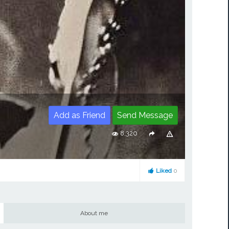
Add as Friend
Send Message
8,320
Liked
0
About me