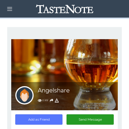
Angelshare
2,102
Add as Friend
Send Message