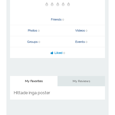
Friends
0
Photos
0
Videos
0
Groups
0
Events
0
Liked
0
My Favorites
My Reviews
Hittade inga poster