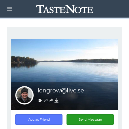
longrow@live.se
1,921
Add as Friend
Send Message