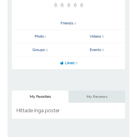
Friends
0
Photo
1
Videos
0
Groups
0
Events
0
Liked
0
My Favorites
My Reviews
Hittade inga poster