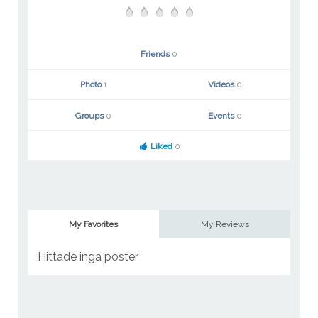
Friends
0
Photo
1
Videos
0
Groups
0
Events
0
Liked
0
My Favorites
My Reviews
Hittade inga poster