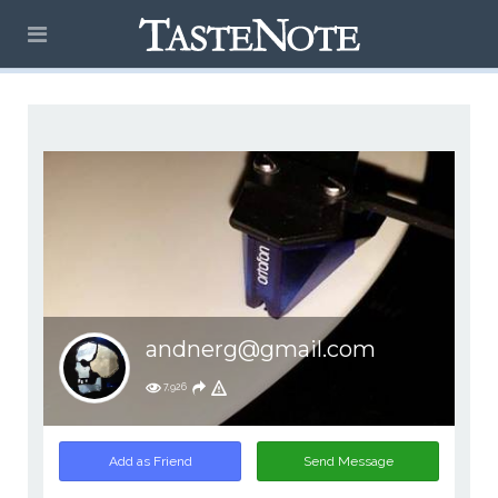
andnerg@gmail.com
7,926
Add as Friend
Send Message