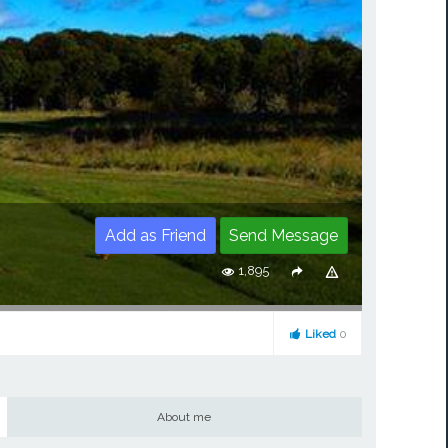
Add as Friend
Send Message
1,895
Liked
0
About me