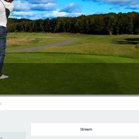
0
Stream
ws