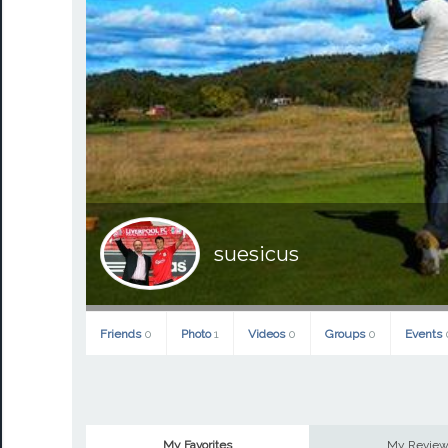
suesicus
Friends
0
Photo
1
Videos
0
Groups
0
Events
My Favorites
My Revie