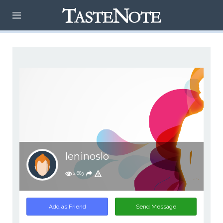
leninoslo
2,683
Add as Friend
Send Message