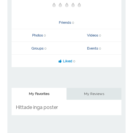
Friends
0
Photos
0
Videos
0
Groups
0
Events
0
Liked
0
My Favorites
My Reviews
Hittade inga poster