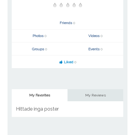
Friends
0
Photos
0
Videos
0
Groups
0
Events
0
Liked
0
My Favorites
My Reviews
Hittade inga poster