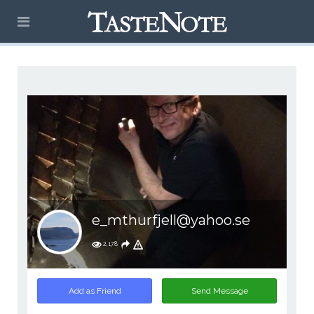
e_mthurfjell@yahoo.se
2,178
Add as Friend
Send Message