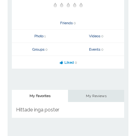
Friends
0
Photo
1
Videos
0
Groups
0
Events
0
Liked
0
My Favorites
My Reviews
Hittade inga poster