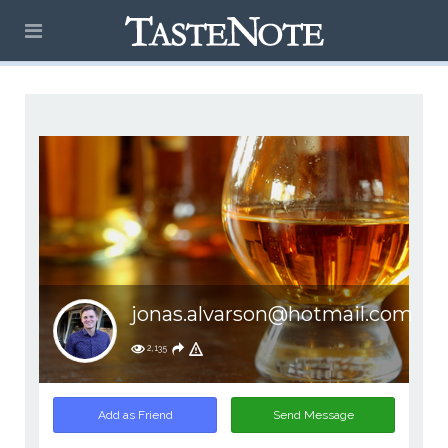
jonas.alvarson@hotmail.com
2,135
Add as Friend
Send Message