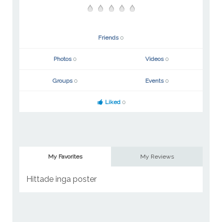
Friends
0
Photos
0
Videos
0
Groups
0
Events
0
Liked
0
My Favorites
My Reviews
Hittade inga poster