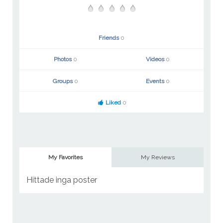
Friends
0
Photos
0
Videos
0
Groups
0
Events
0
Liked
0
My Favorites
My Reviews
Hittade inga poster