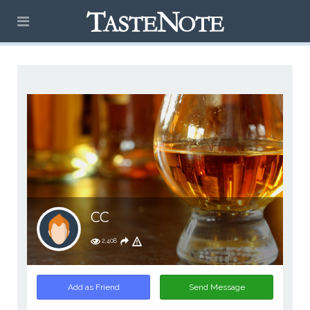
CC
2,408
Add as Friend
Send Message