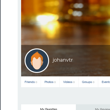
johanvtr
Friends
0
Photos
0
Videos
0
Groups
0
Event
My Favorites
My Revie