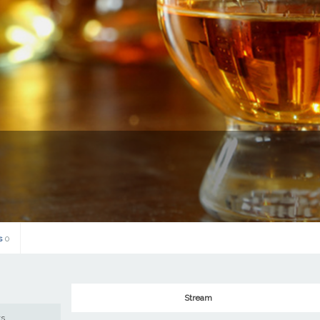
s
0
Stream
ws