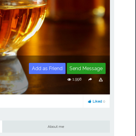
Add as Friend
Send Message
1,998
Liked
0
About me