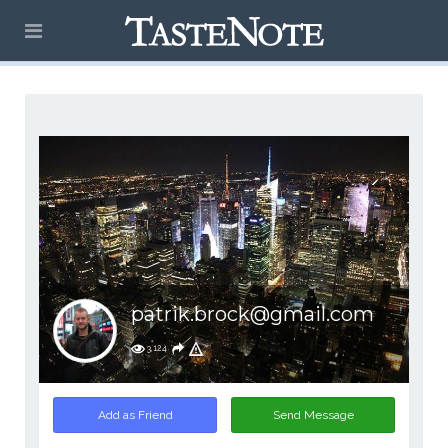
patrik.brock@gmail.com
3,124
Add as Friend
Send Message