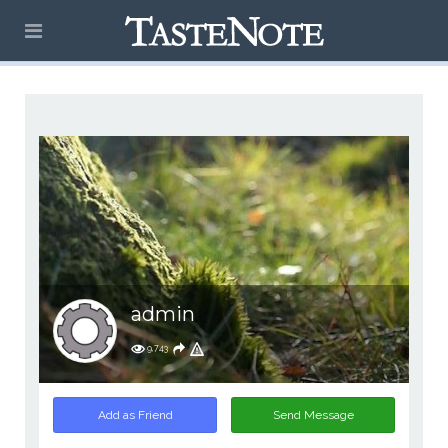
admin
9,743
Add as Friend
Send Message