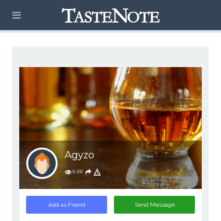
Agyzo
8,166
Add as Friend
Send Message