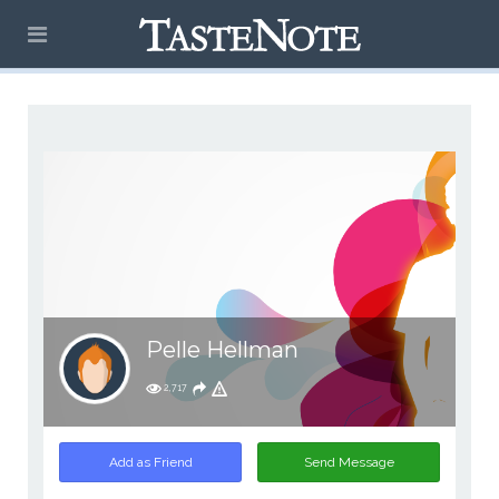
Pelle Hellman
2,717
Add as Friend
Send Message