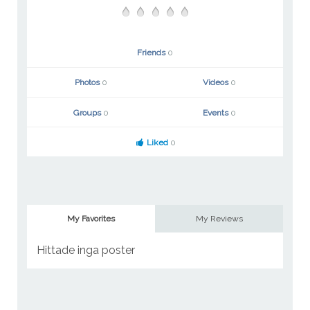
Friends
0
Photos
0
Videos
0
Groups
0
Events
0
Liked
0
My Favorites
My Reviews
Hittade inga poster