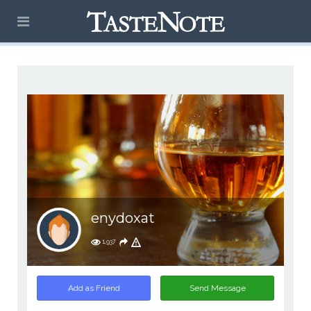
enydoxat
1,937
Add as Friend
Send Message