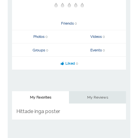
Friends
0
Photos
0
Videos
0
Groups
0
Events
0
Liked
0
My Favorites
My Reviews
Hittade inga poster