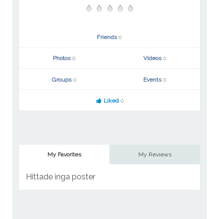
Friends
0
Photos
0
Videos
0
Groups
0
Events
0
Liked
0
My Favorites
My Reviews
Hittade inga poster