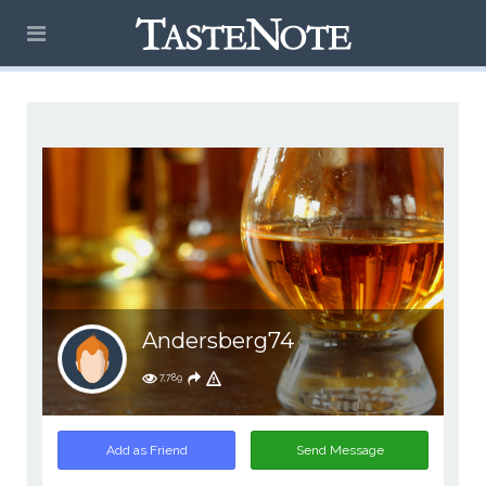
Andersberg74
7,789
Add as Friend
Send Message