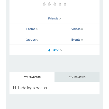
Friends
0
Photos
0
Videos
0
Groups
0
Events
0
Liked
0
My Favorites
My Reviews
Hittade inga poster