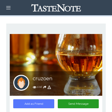
cruzoen
2,016
Add as Friend
Send Message