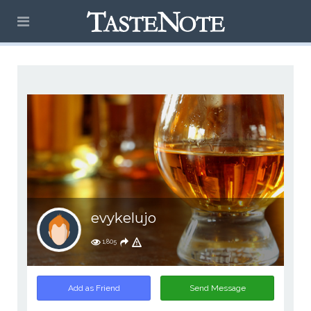
evykelujo
1,805
Add as Friend
Send Message