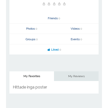
Friends
0
Photos
0
Videos
0
Groups
0
Events
0
Liked
0
My Favorites
My Reviews
Hittade inga poster