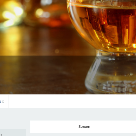
s
0
Stream
ws