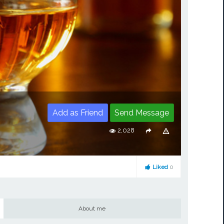
Add as Friend
Send Message
2,028
Liked
0
About me