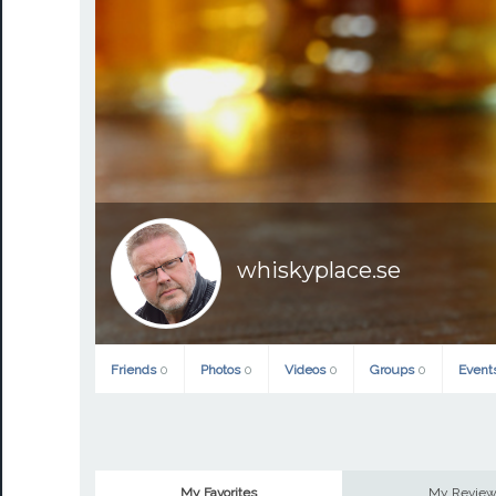
whiskyplace.se
Friends
0
Photos
0
Videos
0
Groups
0
Event
My Favorites
My Revie