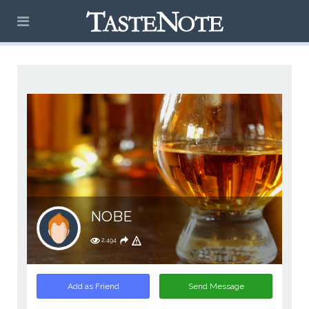
NOBE
2,494
Add as Friend
Send Message