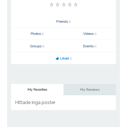
Friends
0
Photos
0
Videos
0
Groups
0
Events
0
Liked
0
My Favorites
My Reviews
Hittade inga poster