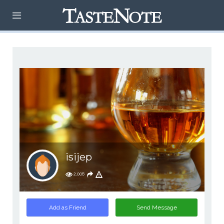
isijep
2,006
Add as Friend
Send Message