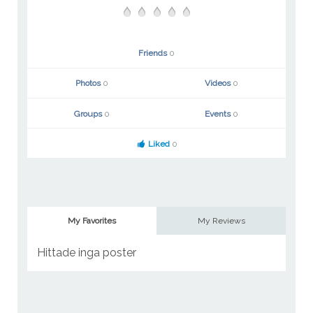
Friends
0
Photos
0
Videos
0
Groups
0
Events
0
Liked
0
My Favorites
My Reviews
Hittade inga poster