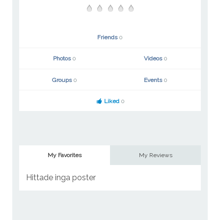
Friends
0
Photos
0
Videos
0
Groups
0
Events
0
Liked
0
My Favorites
My Reviews
Hittade inga poster