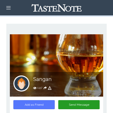
Sangan
1,957
Add as Friend
Send Message