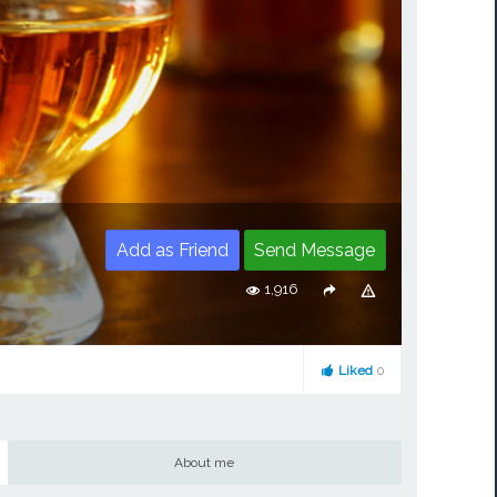
Add as Friend
Send Message
1,916
Liked
0
About me