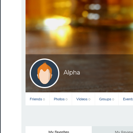
Alpha
Friends
0
Photos
0
Videos
0
Groups
0
Event
My Favorites
My Revie