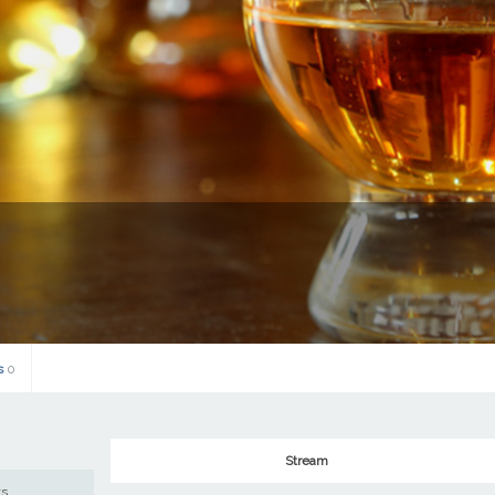
s
0
Stream
ws