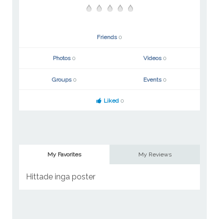
Friends
0
Photos
0
Videos
0
Groups
0
Events
0
Liked
0
My Favorites
My Reviews
Hittade inga poster