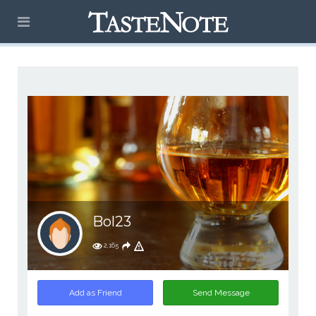
Bol23
2,165
Add as Friend
Send Message