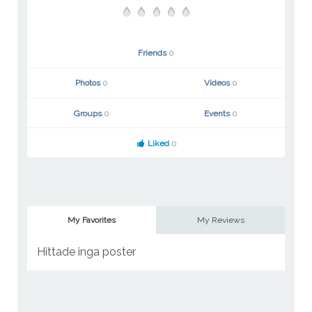
Friends
0
Photos
0
Videos
0
Groups
0
Events
0
Liked
0
My Favorites
My Reviews
Hittade inga poster