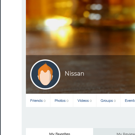
Nissan
Friends
0
Photos
0
Videos
0
Groups
0
Event
My Favorites
My Revie