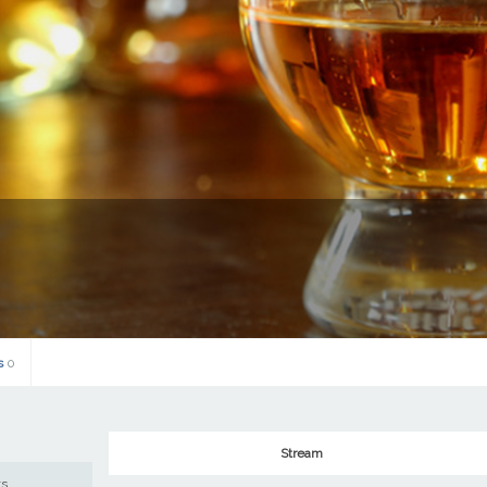
s
0
Stream
ws