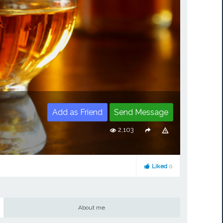
Add as Friend
Send Message
2,103
Liked
0
About me