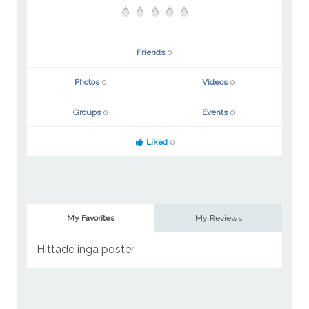
Friends
0
Photos
0
Videos
0
Groups
0
Events
0
Liked
0
My Favorites
My Reviews
Hittade inga poster