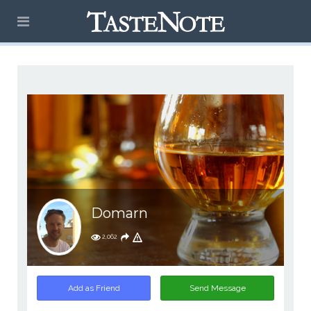
Domarn
2,062
Add as Friend
Send Message