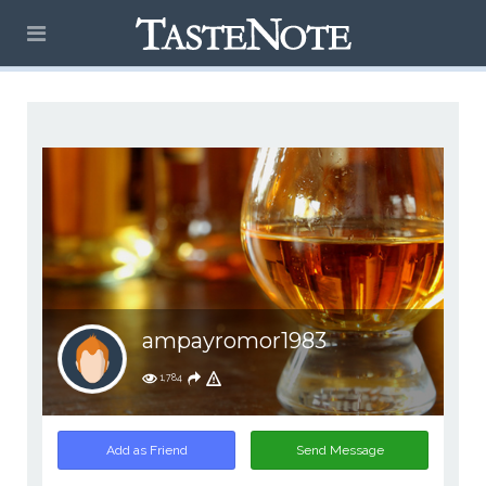
ampayromor1983
1,784
Add as Friend
Send Message