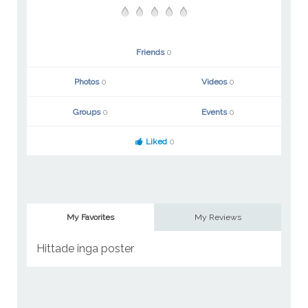
Friends
0
Photos
0
Videos
0
Groups
0
Events
0
Liked
0
My Favorites
My Reviews
Hittade inga poster