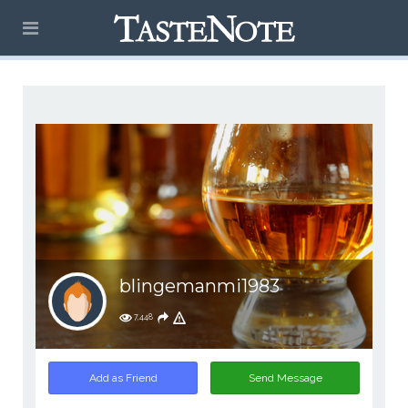
blingemanmi1983
7,448
Add as Friend
Send Message