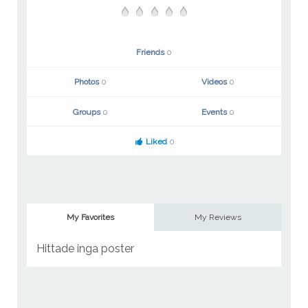
Friends
0
Photos
0
Videos
0
Groups
0
Events
0
Liked
0
My Favorites
My Reviews
Hittade inga poster