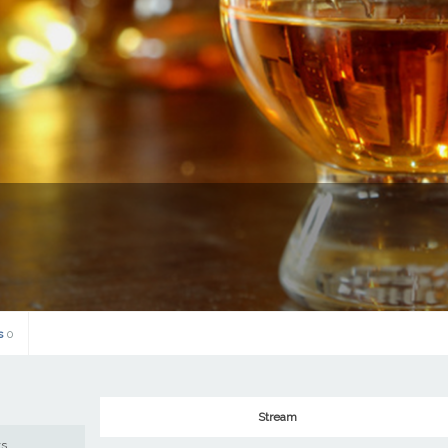
s
0
Stream
ws