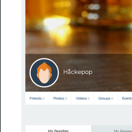
Håckepop
Friends
0
Photos
0
Videos
0
Groups
0
Event
My Favorites
My Revie