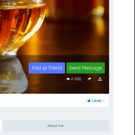
Add as Friend
Send Message
2,095
Liked
0
About me