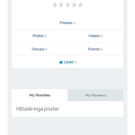
Friends
0
Photos
0
Videos
0
Groups
0
Events
0
Liked
0
My Favorites
My Reviews
Hittade inga poster