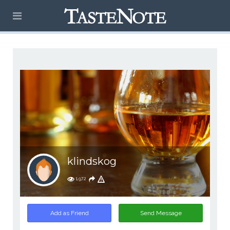
klindskog
1,972
Add as Friend
Send Message