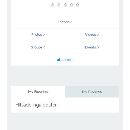
Friends
0
Photos
0
Videos
0
Groups
0
Events
0
Liked
0
My Favorites
My Reviews
Hittade inga poster