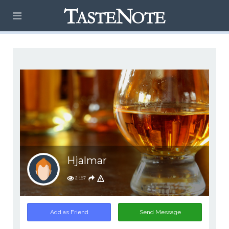
Hjalmar
2,167
Add as Friend
Send Message