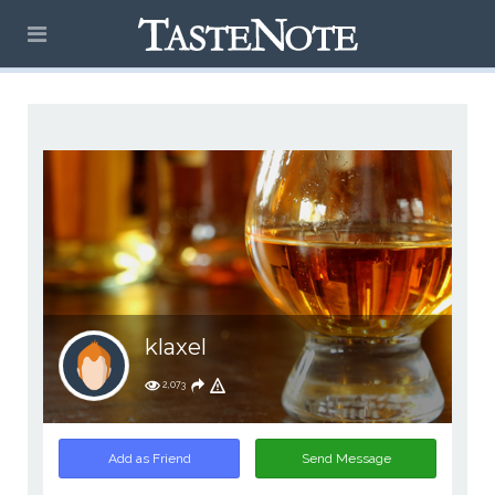
klaxel
2,073
Add as Friend
Send Message