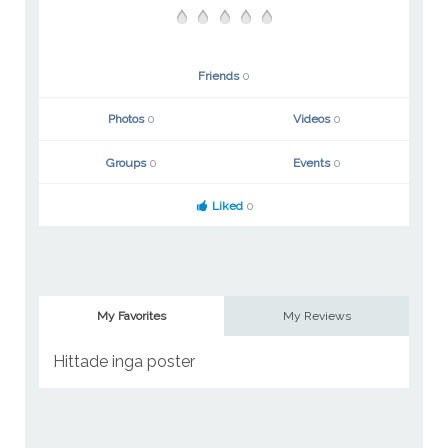
Friends
0
Photos
0
Videos
0
Groups
0
Events
0
Liked
0
My Favorites
My Reviews
Hittade inga poster