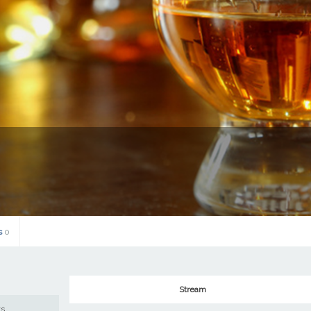
s
0
Stream
ws