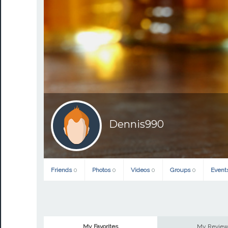
Dennis990
Friends
0
Photos
0
Videos
0
Groups
0
Event
My Favorites
My Revie