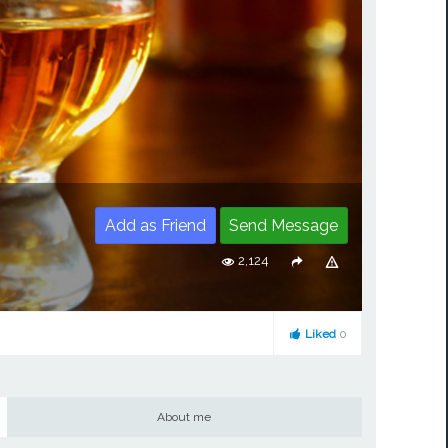
Add as Friend
Send Message
2,124
Liked
0
About me