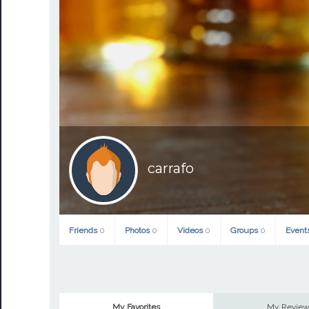
carrafo
Friends
0
Photos
0
Videos
0
Groups
0
Event
My Favorites
My Revie