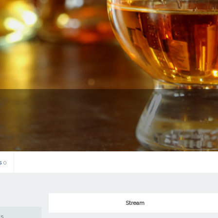
s
0
Stream
ws