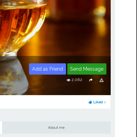
Add as Friend
Send Message
2,062
Liked
0
About me