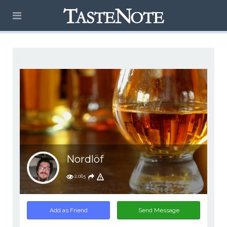
Nordlöf
2,085
Add as Friend
Send Message