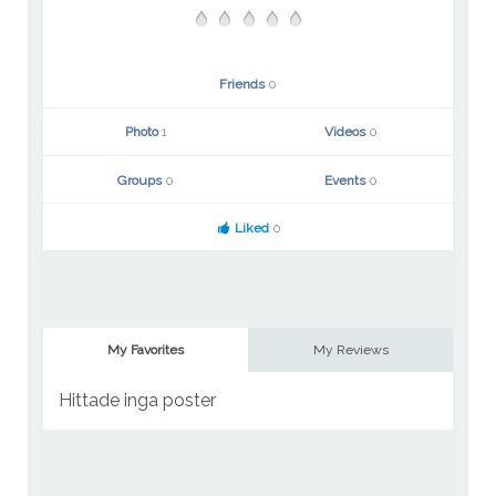
Friends
0
Photo
1
Videos
0
Groups
0
Events
0
Liked
0
My Favorites
My Reviews
Hittade inga poster