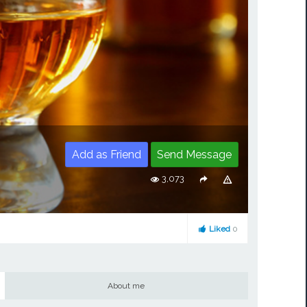
Add as Friend
Send Message
3,073
Liked
0
About me