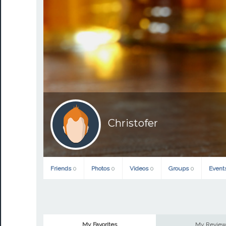
Christofer
Friends
0
Photos
0
Videos
0
Groups
0
Event
My Favorites
My Revie