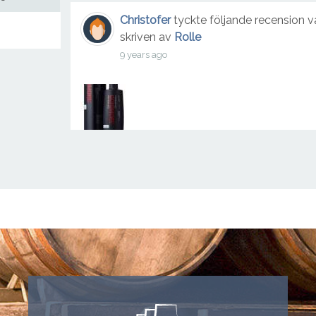
Christofer
tyckte följande recension v
skriven av
Rolle
9 years ago