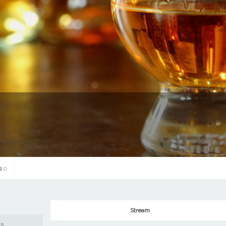
s
0
Stream
ws