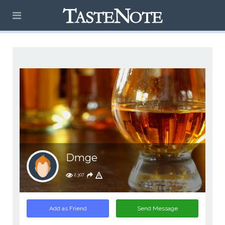
Dmge
2,307
Add as Friend
Send Message