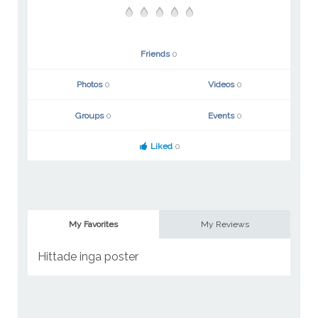
Friends
0
Photos
0
Videos
0
Groups
0
Events
0
Liked
0
My Favorites
My Reviews
Hittade inga poster