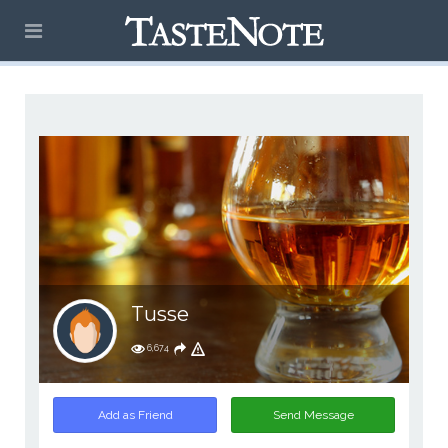
Tusse
6,674
Add as Friend
Send Message