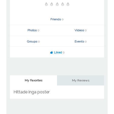
Friends
0
Photos
0
Videos
0
Groups
0
Events
0
Liked
0
My Favorites
My Reviews
Hittade inga poster