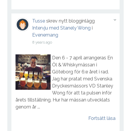
Tusse
skrev nytt blogginlägg
Intervju med Stanely Wong
i
Evenemang
8 years ago
Den 6 - 7 april arrangeras En
Öl & Whiskymässan i
Göteborg för 6:e året i rad.
Jag har pratat med Svenska
Dryckesmässors VD Stanley
Wong för att ta pulsen inför
årets tillställning. Hur har mässan utvecklats
genom år ...
Fortsätt läsa