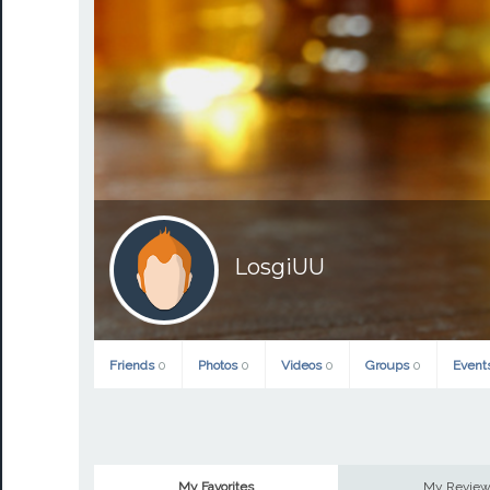
LosgiUU
Friends
0
Photos
0
Videos
0
Groups
0
Event
My Favorites
My Revie