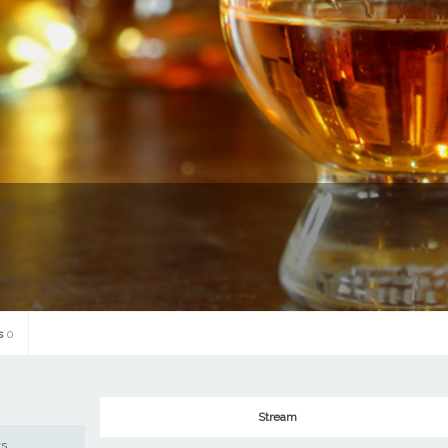
s
0
Stream
ws