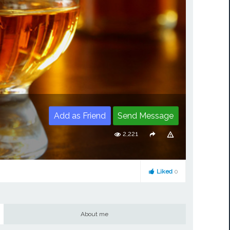
Add as Friend
Send Message
2,221
Liked
0
About me