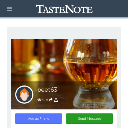
peet63
2,319
Add as Friend
Send Message