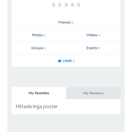
Friends
0
Photos
0
Videos
0
Groups
0
Events
0
Liked
0
My Favorites
My Reviews
Hittade inga poster