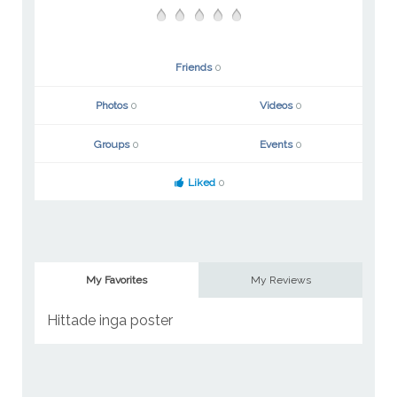
Friends
0
Photos
0
Videos
0
Groups
0
Events
0
Liked
0
My Favorites
My Reviews
Hittade inga poster