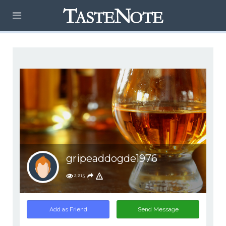
gripeaddogde1976
2,215
Add as Friend
Send Message