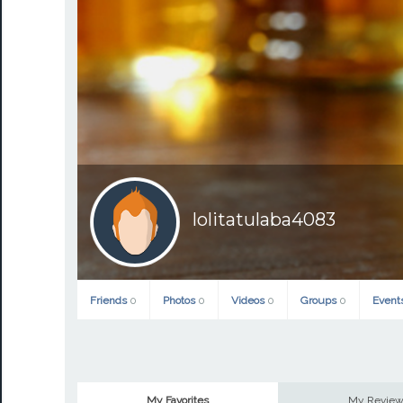
lolitatulaba4083
Friends
0
Photos
0
Videos
0
Groups
0
Event
My Favorites
My Revie