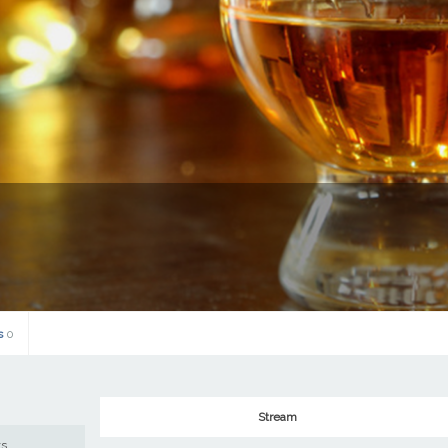
s
0
Stream
ws