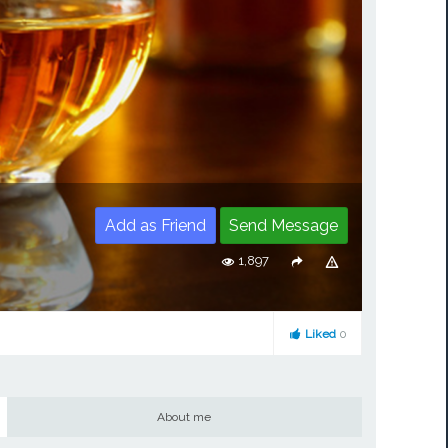
Add as Friend
Send Message
1,897
Liked
0
About me