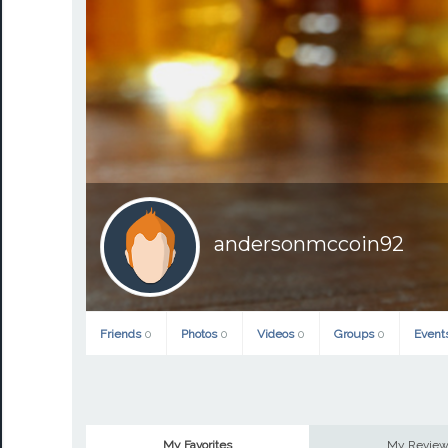
andersonmccoin92
Friends
0
Photos
0
Videos
0
Groups
0
Event
My Favorites
My Revie