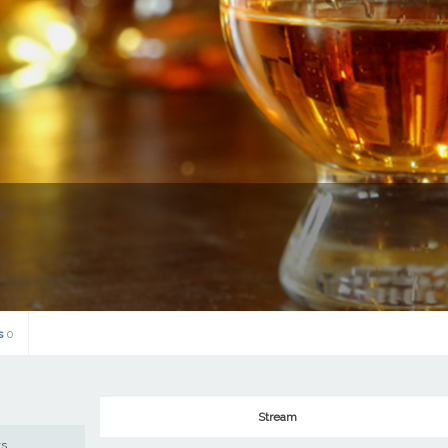
s
0
Stream
ws