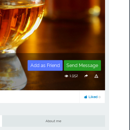
Add as Friend
Send Message
1,952
Liked
0
About me